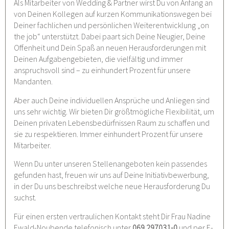
Als Mitarbeiter von Wedding & Partner wirst Du von Anfang an
von Deinen Kollegen auf kurzen Kommunikationswegen bei
Deiner fachlichen und persönlichen Weiterentwicklung „on
the job“ unterstützt. Dabei paart sich Deine Neugier, Deine
Offenheit und Dein Spaß an neuen Herausforderungen mit
Deinen Aufgabengebieten, die vielfältig und immer
anspruchsvoll sind – zu einhundert Prozent für unsere
Mandanten.
Aber auch Deine individuellen Ansprüche und Anliegen sind
uns sehr wichtig. Wir bieten Dir größtmögliche Flexibilität, um
Deinen privaten Lebensbedürfnissen Raum zu schaffen und
sie zu respektieren. Immer einhundert Prozent für unsere
Mitarbeiter.
Wenn Du unter unseren Stellenangeboten kein passendes
gefunden hast, freuen wir uns auf Deine Initiativbewerbung,
in der Du uns beschreibst welche neue Herausforderung Du
suchst.
Für einen ersten vertraulichen Kontakt steht Dir Frau Nadine
Ewald-Noubende telefonisch unter
069 297031-0
und per E-