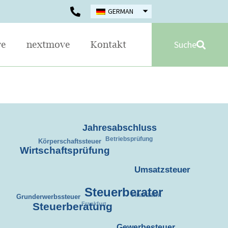
GERMAN
Suche
re
nextmove
Kontakt
Jahresabschluss
Betriebsprüfung
Körperschaftssteuer
Wirtschaftsprüfung
Umsatzsteuer
Steuerberater
Grunderwerbssteuer
Finanzamt
Steuerberatung
Frankfurt
Gewerbesteuer