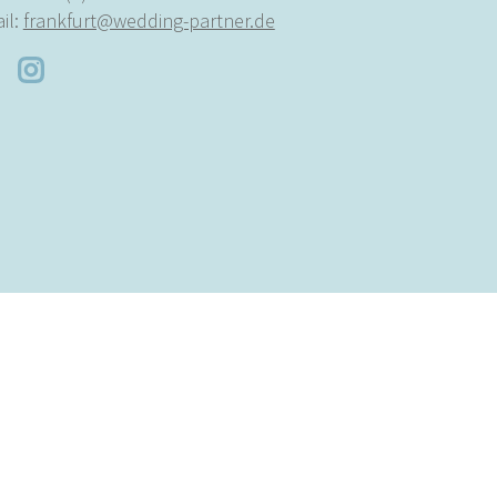
il:
frankfurt@wedding-partner.de