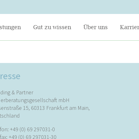
istungen
Gut zu wissen
Über uns
Karrie
resse
ding & Partner
uerberatungsgesellschaft mbH
enstraße 15, 60313 Frankfurt am Main,
tschland
fon:
+49 (0) 69 297031-0
fax: +49 (0) 69 297031-30