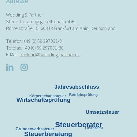
Adresse
Wedding & Partner
Steuerberatungsgesellschaft mbH
Börsenstraße 15, 60313 Frankfurt am Main, Deutschland
Telefon:
+49 (0) 69 297031-0
Telefax: +49 (0) 69 297031-30
E-Mail:
frankfurt@wedding-partner.de
Jahresabschluss
Betriebsprüfung
Körperschaftssteuer
Wirtschaftsprüfung
Umsatzsteuer
Steuerberater
Grunderwerbssteuer
Finanzamt
Steuerberatung
Frankfurt